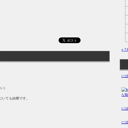
« 7
☟
に
さい）
だいても結構です。
に
に