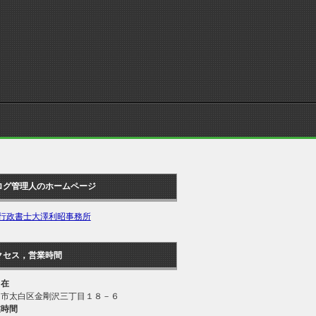
ログ管理人のホームページ
行政書士大澤利昭事務所
クセス，営業時間
 在
台市太白区金剛沢三丁目１８－６
業時間