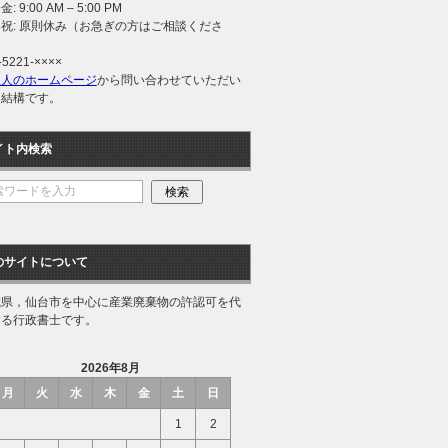
: 9:00 AM – 5:00 PM
祝: 原則休み（お急ぎの方はご相談くださ
）
-5221-××××
理人のホームページ
から問い合わせていただい
も結構です。
イト内検索
のサイトについて
城県，仙台市を中心に産業廃棄物の許認可を代
する行政書士です。
2026年8月
月
火
水
木
金
土
日
1
2