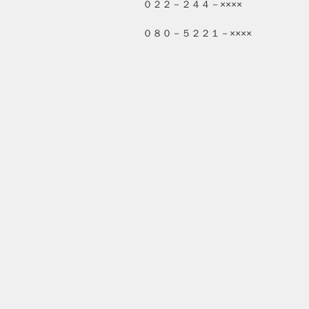
０２２－２４４－××××
０８０－５２２１－××××