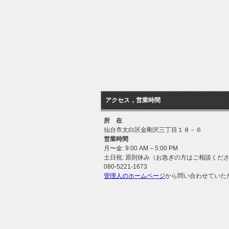
アクセス，営業時間
所 在
仙台市太白区金剛沢三丁目１８－６
営業時間
月〜金: 9:00 AM – 5:00 PM
土日祝: 原則休み（お急ぎの方はご相談くだ
080-5221-1673
管理人のホームページ
から問い合わせていた