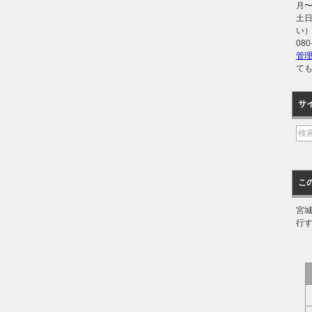
月〜金
土日
い
080
管
て
サ
こ
宮
行