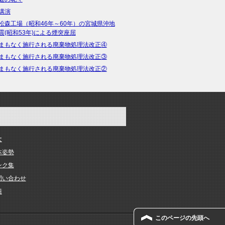
講演
松森工場（昭和46年～60年）の宮城県沖地
震(昭和53年)による煙突座屈
まもなく施行される廃棄物処理法改正④
まもなく施行される廃棄物処理法改正③
まもなく施行される廃棄物処理法改正②
次
本姿勢
ンク集
問い合わせ
績
このページの先頭へ