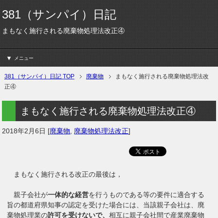
381（サンパイ）日記
まもなく施行される廃棄物処理法改正④
メニュー
381（サンパイ）日記 TOP
廃棄物
まもなく施行される廃棄物処理法改
正④
まもなく施行される廃棄物処理法改正④
2018年2月6日
[
廃棄物
,
廃棄物処理法改正
]
まもなく施行される改正の最後は，
親子会社が
一体的な経営
を行うものである等の要件に適合する
旨の都道府県知事の認定を受けた場合には、当該親子会社は、廃
棄物処理業の
許可を受けないで、
相互に親子会社間で産業廃棄物