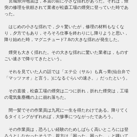
宮城県沖地震は，本震の前に小さな揺れがあった。それは，煙
突の修理を依頼されて業者が松森工場の煙突に登っていた時であ
った。
はじめの小さな揺れで，少々驚いたが，修理の材料もなくな
り，夕方でもあり，そろそろ仕事を終わりにし降りようと思い，
降り始めた時，マグニチュード7.8の大きな揺れが発生した。
煙突も大きく揺れた。その大きな揺れに驚いた業者は，ものす
ごい速さで降りてきたという。
それを見ていた人の話では「エテ公（サル）も真っ青(仙台弁で
「マッツァオ」と言う。)になるぐらいの速さ。」だったという。
その直後，松森工場の煙突は二つに折れ，折れた煙突は，工場
の電気集塵機の上に崩れ落ちた。
間一髪でその作業員は九死に一生を得たわけである。降りてく
るタイミングがずれれば，大惨事につながったであろう。
その作業員は，恐ろしい経験のためしばらく高いところには登
ろうとしなかったそうで，親方は「困った。困った。」と嘆いて