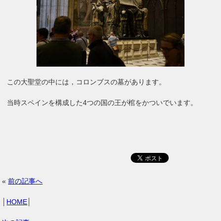
この大聖堂の中には，コロンブスの墓があります。
当時スペインを構成した4つの国の王が棺をかついでいます。
«
前の記事へ
│
HOME
│