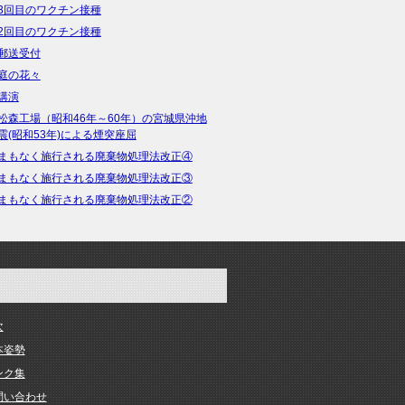
3回目のワクチン接種
2回目のワクチン接種
郵送受付
庭の花々
講演
松森工場（昭和46年～60年）の宮城県沖地
震(昭和53年)による煙突座屈
まもなく施行される廃棄物処理法改正④
まもなく施行される廃棄物処理法改正③
まもなく施行される廃棄物処理法改正②
次
本姿勢
ンク集
問い合わせ