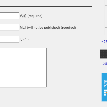
名前 (required)
Mail (will not be published) (required)
サイト
« 7
☟
に