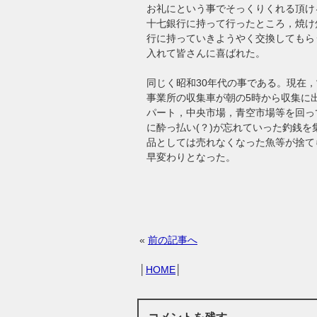
お礼にという事でそっくりくれる頂け
十七銀行に持って行ったところ，焼け
行に持っていきようやく交換してもら
入れて皆さんに喜ばれた。
同じく昭和30年代の事である。現在
事業所の収集車が朝の5時から収集に
パート，中央市場，青空市場等を回っ
に酔っ払い(？)が忘れていった釣銭
品としては売れなくなった魚等が捨て
早変わりとなった。
«
前の記事へ
│
HOME
│