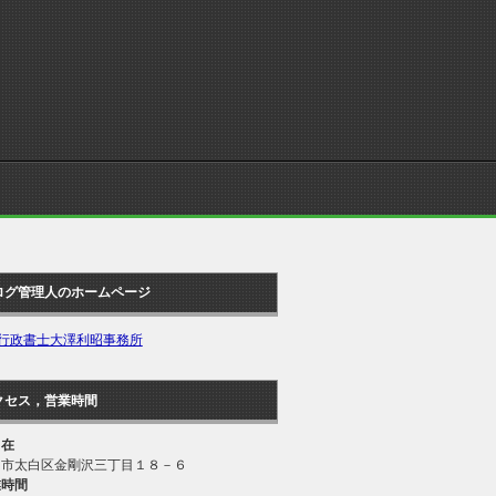
ログ管理人のホームページ
行政書士大澤利昭事務所
クセス，営業時間
 在
台市太白区金剛沢三丁目１８－６
業時間