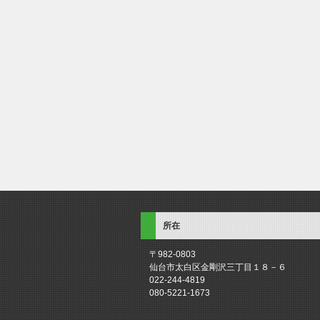
所在
〒982-0803
仙台市太白区金剛沢三丁目１８－６
022-244-4819
080-5221-1673