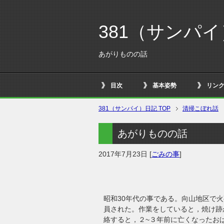
381（サンパ
あがりものの話
目次
基本姿勢
リン
381（サンパイ）日記 TOP
清掃こぼれ話
あがりものの話
2017年7月23日
[
ごみの事
]
昭和30年代の事である。向山地区で
員された。作業をしていると，焼け跡
絡すると，２~３年前に亡くなったお