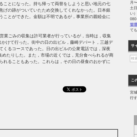
月〜金
ることになった。持ち帰って両替をしようと思い地元の七
土日
焦げの跡がついていたため交換してくれなかった。日本銀
い
うことができた。金額は不明であるが，事業所の親睦会に
080
管
て
，営業ごみの収集は許可業者が行っているが，当時は，収集
出かけて行った。街中の日の出ビル，藤崎デパート，三越デ
サ
てくるコースであった。日の出ビルの公衆電話では，深夜
を集めたりした。また，市場の近くでは，充分食べられるが商
られることもあった。これらは，その日の昼食のおかずに
こ
宮
行