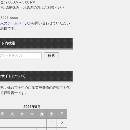
: 9:00 AM – 5:00 PM
祝: 原則休み（お急ぎの方はご相談くださ
）
-5221-××××
理人のホームページ
から問い合わせていただい
も結構です。
イト内検索
のサイトについて
城県，仙台市を中心に産業廃棄物の許認可を代
する行政書士です。
2026年8月
月
火
水
木
金
土
日
1
2