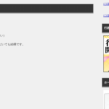
に
に
行
さい）
だいても結構です。
ホ