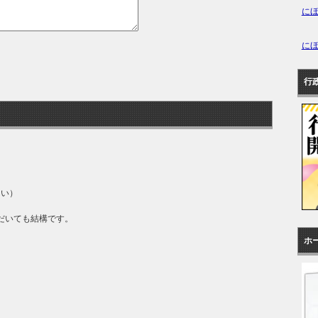
に
に
行
さい）
だいても結構です。
ホ