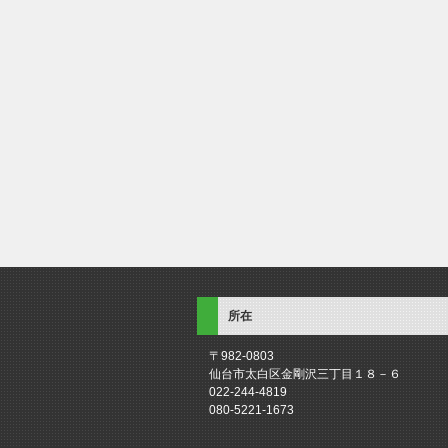
所在
〒982-0803
仙台市太白区金剛沢三丁目１８－６
022-244-4819
080-5221-1673