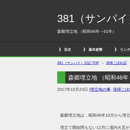
381（サンパ
森郷埋立地 （昭和46年～61年）
目次
基本姿勢
リン
381（サンパイ）日記 TOP
清掃こぼれ話
森郷埋立地 （昭和46年
2017年10月23日
[
埋立地の事
,
清掃こぼ
森郷埋立地は，昭和46年10月から埋
埋立て開始間もない12月に場内火災