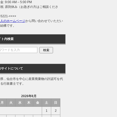
: 9:00 AM – 5:00 PM
祝: 原則休み（お急ぎの方はご相談くださ
）
-5221-××××
理人のホームページ
から問い合わせていただい
も結構です。
イト内検索
のサイトについて
城県，仙台市を中心に産業廃棄物の許認可を代
する行政書士です。
2026年8月
月
火
水
木
金
土
日
1
2