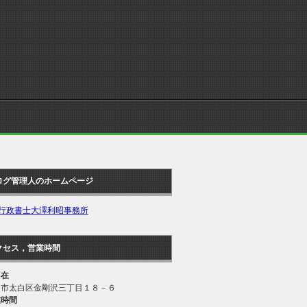
ログ管理人のホームページ
行政書士大澤利昭事務所
クセス，営業時間
 在
台市太白区金剛沢三丁目１８－６
業時間