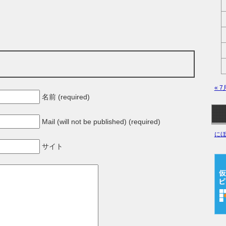
« 7
名前 (required)
☟
Mail (will not be published) (required)
に
サイト