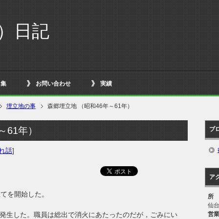
イ）日記
ク集
お問い合わせ
実績
埋立地の事
森郷埋立地 （昭和46年～61年）
～61年）
ブ
れ話
]
ア
立てを開始した。
所
仙
営
が発生した。職員は総出で消火にあたったのだが，ごみにい