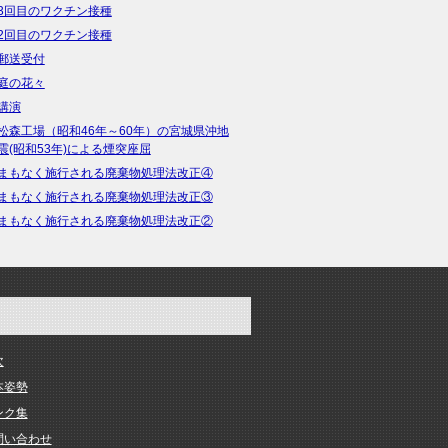
3回目のワクチン接種
2回目のワクチン接種
郵送受付
庭の花々
講演
松森工場（昭和46年～60年）の宮城県沖地
震(昭和53年)による煙突座屈
まもなく施行される廃棄物処理法改正④
まもなく施行される廃棄物処理法改正③
まもなく施行される廃棄物処理法改正②
次
本姿勢
ンク集
問い合わせ