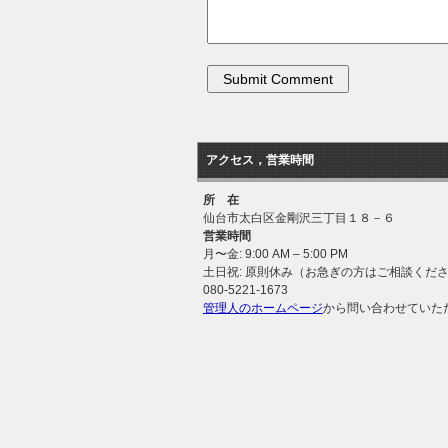
アクセス，営業時間
所 在
仙台市太白区金剛沢三丁目１８－６
営業時間
月〜金: 9:00 AM – 5:00 PM
土日祝: 原則休み（お急ぎの方はご相談くだ
080-5221-1673
管理人のホームページ
から問い合わせていた