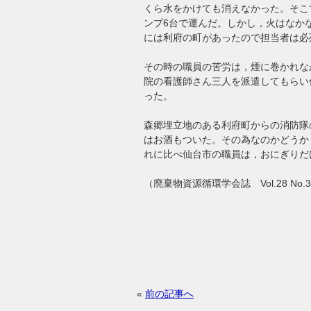
くら水をかけても消えなかった。そこ
ンプ6台で運んだ。しかし，火はなか
には利府の町があったので担当者は必
その時の職員の苦労は，煙に巻かれな
院の看護師さん三人を派遣してもらい
った。
森郷埋立地のある利府町からの消防隊
はお酒もついた。その為なのかどうか
れに比べ仙台市の職員は，おにぎりだ
（廃棄物資源循環学会誌 Vol.28 No.3 
«
前の記事へ